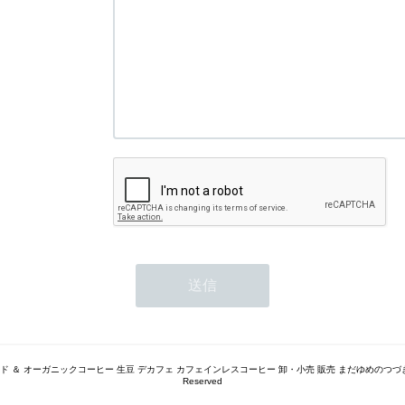
トレード ＆ オーガニックコーヒー 生豆 デカフェ カフェインレスコーヒー 卸・小売 販売 まだゆめのつづき（旧 豆
Reserved