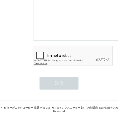
トレード ＆ オーガニックコーヒー 生豆 デカフェ カフェインレスコーヒー 卸・小売 販売 まだゆめのつづき（旧 豆
Reserved