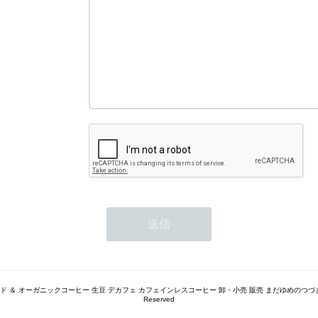
トレード ＆ オーガニックコーヒー 生豆 デカフェ カフェインレスコーヒー 卸・小売 販売 まだゆめのつづき（旧 豆
Reserved