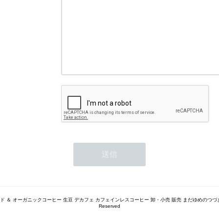
トレード ＆ オーガニックコーヒー 生豆 デカフェ カフェインレスコーヒー 卸・小売 販売 まだゆめのつづき（旧 豆
Reserved