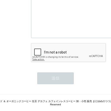
トレード ＆ オーガニックコーヒー 生豆 デカフェ カフェインレスコーヒー 卸・小売 販売 まだゆめのつづき（旧 豆
Reserved